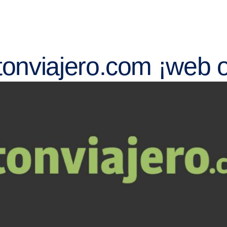
Hotele
tonviajero.com ¡web of