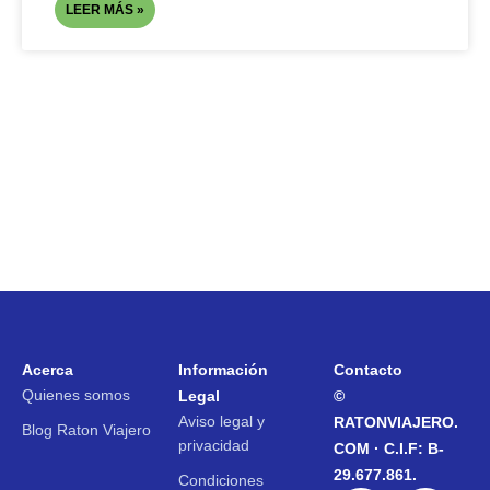
LEER MÁS »
Acerca
Información
Contacto
Quienes somos
Legal
©
Aviso legal y
RATONVIAJERO.
Blog Raton Viajero
privacidad
COM · C.I.F: B-
29.677.861.
Condiciones